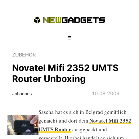
ZUBEHÖR
Novatel Mifi 2352 UMTS
Router Unboxing
10.08.2009
Johannes
Sascha hat es sich in Belgrad gemütlich
Novatel Mifi 2352 UMTS Router Unb
Novatel Mifi 2352
gemacht und dort dem
UMTS Router
ausgepackt und
vorgestellt. Hierbei handelt es sich um