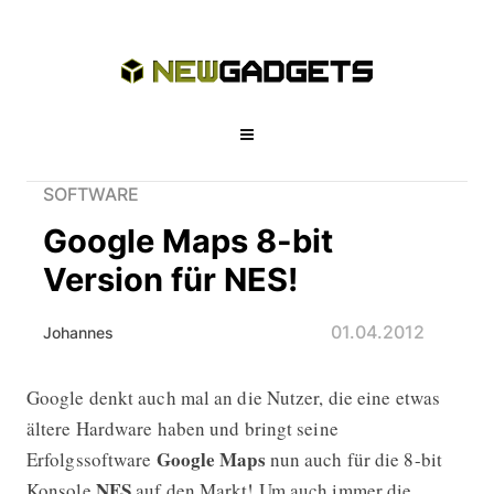
SOFTWARE
Google Maps 8-bit
Version für NES!
01.04.2012
Johannes
Google denkt auch mal an die Nutzer, die eine etwas
Google Maps 8-bit Version für NES!
ältere Hardware haben und bringt seine
Google Maps
Erfolgssoftware
nun auch für die 8-bit
NES
Konsole
auf den Markt! Um auch immer die