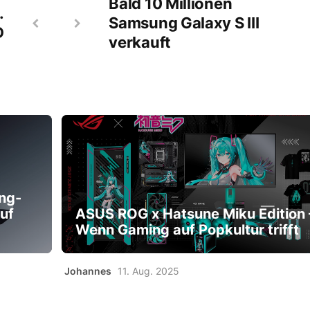
Bald 10 Millionen
.
Samsung Galaxy S III
D
verkauft
ng-
uf
ASUS ROG x Hatsune Miku Edition 
Wenn Gaming auf Popkultur trifft
Johannes
11. Aug. 2025