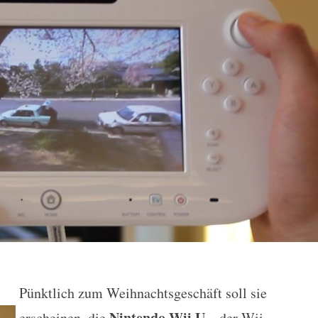
Pünktlich zum Weihnachtsgeschäft soll sie
amaView Demo
Nintendo Wii U
erscheinen, die
– der Wii