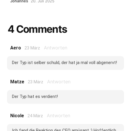
Johannes
20. Juli 2025
4 Comments
Antworten
Aero
23 März
Der Typ ist selber schuld, der hat ja mal voll abgenervt!
Antworten
Matze
23 März
Der Typ hat es verdient!
Antworten
Nicole
24 März
Ich fand die Reaktion des CEO amüsant ;) Hoffentlich