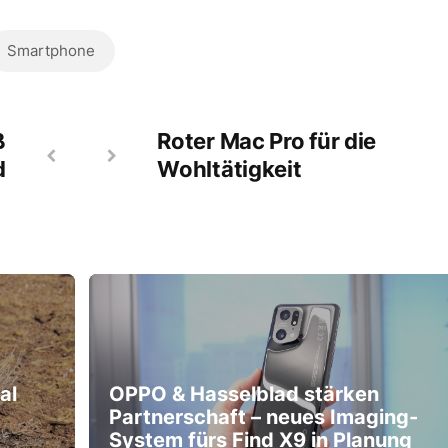
Smartphone
ß
Roter Mac Pro für die
d
Wohltätigkeit
al
OPPO & Hasselblad stärken
Partnerschaft – neues Imaging-
System fürs Find X9 in Planung