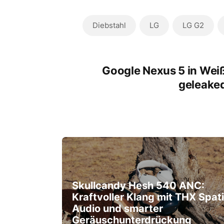
Diebstahl
LG
LG G2
Google Nexus 5 in Wei
geleake
Skullcandy Hesh 540 ANC:
Kraftvoller Klang mit THX Spati
Audio und smarter
Geräuschunterdrückung