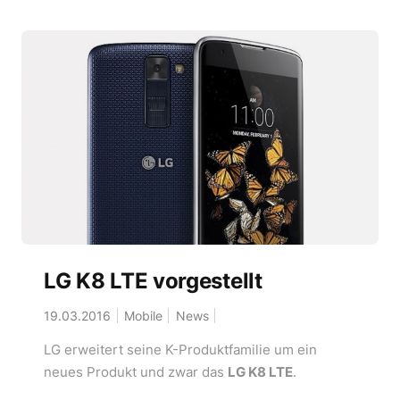
LG K8 LTE vorgestellt
19.03.2016
Mobile
News
LG erweitert seine K-Produktfamilie um ein
neues Produkt und zwar das
LG K8 LTE
.