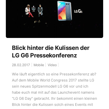
Blick hinter die Kulissen der
LG G6 Pressekonferenz
28.02.2017
Mobile
Video
Wie läuft eigentlich so eine Pressekonferenz ab?
Auf dem Mobile World Congress 2017 stellte LG
sein neues Spitzenmodell LG G6 vor und ich
habe euch mal mit auf das Launchevent namens
"LG G6 Day" gebracht. Ihr bekommt einen kleinen
Blick hinter die Kulissen solch eines Events mit