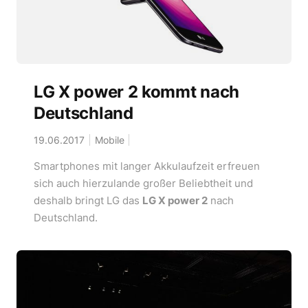
LG X power 2 kommt nach
Deutschland
19.06.2017
Mobile
Smartphones mit langer Akkulaufzeit erfreuen
sich auch hierzulande großer Beliebtheit und
deshalb bringt LG das
LG X power 2
nach
Deutschland.