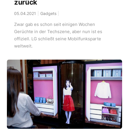
zurück
05.04.2021
Gadgets
Zwar gab es schon seit einigen Wochen
Gerüchte in der Techszene, aber nun ist es
offiziell. LG schließt seine Mobilfunksparte
weltweit.