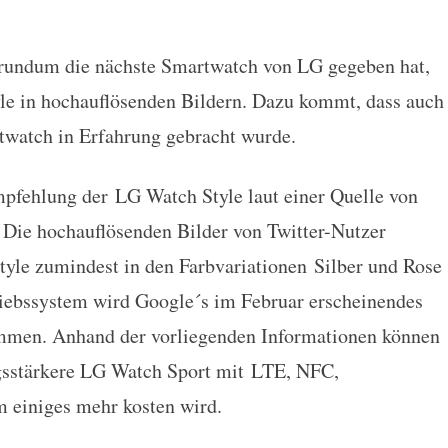
rundum die nächste Smartwatch von LG gegeben hat,
 und Preis der neuen Android-Sm
tyle in hochauflösenden Bildern. Dazu kommt, dass auch
twatch in Erfahrung gebracht wurde.
empfehlung der LG Watch Style laut einer Quelle von
 Die hochauflösenden Bilder von Twitter-Nutzer
tyle zumindest in den Farbvariationen Silber und Rose
riebssystem wird Google´s im Februar erscheinendes
mmen. Anhand der vorliegenden Informationen können
ngsstärkere LG Watch Sport mit LTE, NFC,
 einiges mehr kosten wird.