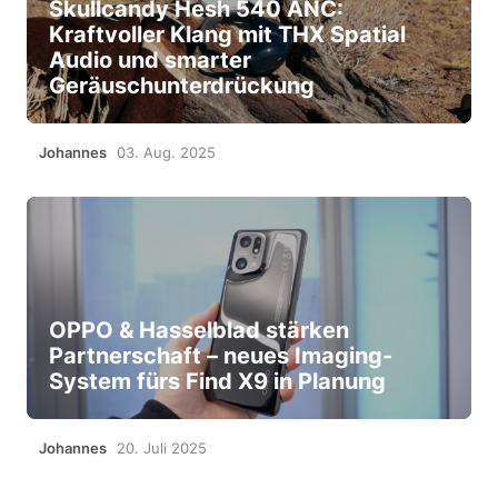
Skullcandy Hesh 540 ANC:
Kraftvoller Klang mit THX Spatial
Audio und smarter
Geräuschunterdrückung
Johannes
03. Aug. 2025
OPPO & Hasselblad stärken
Partnerschaft – neues Imaging-
System fürs Find X9 in Planung
Johannes
20. Juli 2025