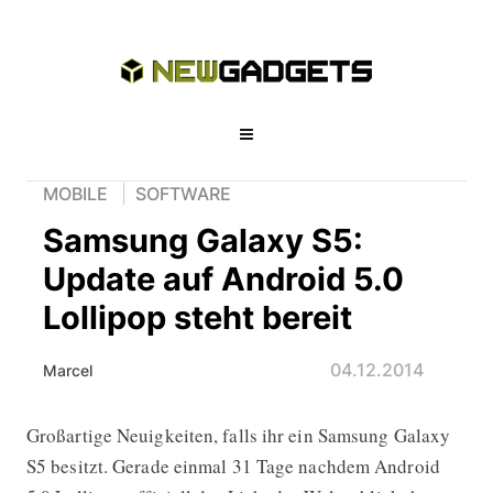
MOBILE
SOFTWARE
Samsung Galaxy S5:
Update auf Android 5.0
Lollipop steht bereit
04.12.2014
Marcel
Großartige Neuigkeiten, falls ihr ein Samsung Galaxy
Samsung Galaxy S5: Update auf Androi
S5 besitzt. Gerade einmal 31 Tage nachdem Android