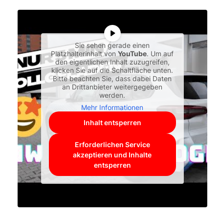
Sie sehen gerade einen
Platzhalterinhalt von
YouTube
. Um auf
den eigentlichen Inhalt zuzugreifen,
klicken Sie auf die Schaltfläche unten.
Bitte beachten Sie, dass dabei Daten
an Drittanbieter weitergegeben
werden.
Mehr Informationen
Inhalt entsperren
Erforderlichen Service
akzeptieren und Inhalte
entsperren