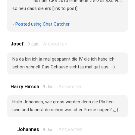
auf der CES 2010 eine neue 2.5-Zoll SSD vor,
so neu dass sie ers [link to post]
-
Posted using Chat Catcher
Antworten
Josef
9 Jan.
Na da bin ich ja mal gespannt die IV die ich habe ich
schon schnell. Das Gehäuse sieht ja mal gut aus. :-)
Antworten
Harry Hirsch
9 Jan.
Hallo Johannes, wie gross werden denn die Platten
sein und kannst du schon was über Preise sagen? ;_)
Antworten
Johannes
9 Jan.