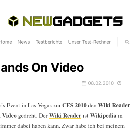
Home
News
Testberichte
Unser Test-Rechner
Hands On Video
08.02.2010
CES 2010
Wiki Reader
o’s Event in Las Vegas zur
den
Video
n
Video
Wiki Reader
Wikipedia
gedreht. Der
ist
in
 immer dabei haben kann. Zwar habe ich bei meinem