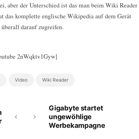
i, aber der Unterschied ist das man beim Wiki Reader
hat das komplette englische Wikipedia auf dem Gerät
 überall darauf zugreifen.
outube 2nWqktv1Gyw]
n
Video
Wiki Reader
Gigabyte startet
n
ungewöhlige
r
Werbekampagne