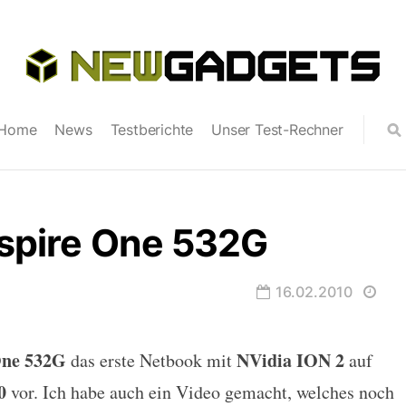
Home
News
Testberichte
Unser Test-Rechner
Aspire One 532G
16.02.2010
One 532G
NVidia ION 2
das erste Netbook mit
auf
e 532G
0
vor. Ich habe auch ein Video gemacht, welches noch