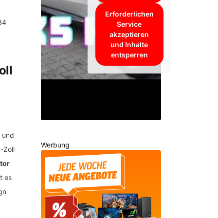
Erforderlichen
34
Service
akzeptieren
und Inhalte
entsperren
oll
n und
Werbung
-Zoll
tor
t es
gn