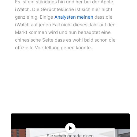
Es ist ein ständiges hin und her bei der Apple
iWatch. Die Gerüchteküche ist sich hier nicht
ganz einig. Einige
Analysten meinen
dass die
iWatch auf jeden Fall nicht dieses Jahr auf den
Markt kommen wird und nun behauptet eine
chinesische Seite dass es wohl bald schon die
offizielle Vorstellung geben könnte.
Sie sehen gerade einen