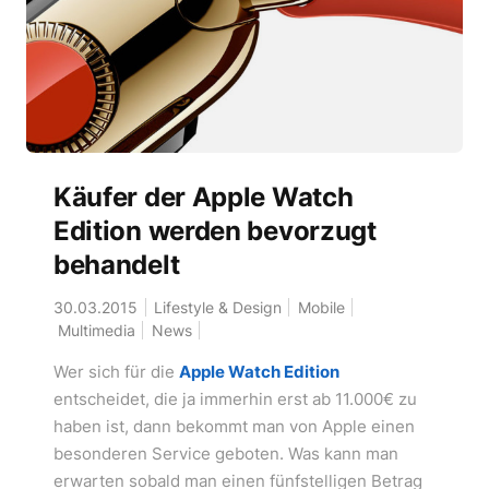
Käufer der Apple Watch
Edition werden bevorzugt
behandelt
30.03.2015
Lifestyle & Design
Mobile
Multimedia
News
Wer sich für die
Apple Watch Edition
entscheidet, die ja immerhin erst ab 11.000€ zu
haben ist, dann bekommt man von Apple einen
besonderen Service geboten. Was kann man
erwarten sobald man einen fünfstelligen Betrag