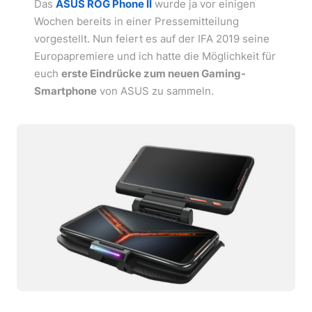
Das
ASUS ROG Phone II
wurde ja vor einigen
Wochen bereits in einer Pressemitteilung
vorgestellt. Nun feiert es auf der IFA 2019 seine
Europapremiere und ich hatte die Möglichkeit für
euch
erste Eindrücke zum neuen Gaming-
Smartphone
von ASUS zu sammeln.