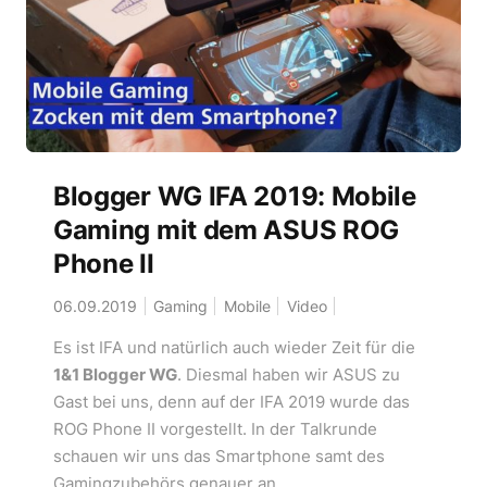
Blogger WG IFA 2019: Mobile
Gaming mit dem ASUS ROG
Phone II
06.09.2019
Gaming
Mobile
Video
Es ist IFA und natürlich auch wieder Zeit für die
1&1 Blogger WG
. Diesmal haben wir ASUS zu
Gast bei uns, denn auf der IFA 2019 wurde das
ROG Phone II vorgestellt. In der Talkrunde
schauen wir uns das Smartphone samt des
Gamingzubehörs genauer an.