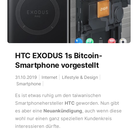
HTC EXODUS 1s Bitcoin-
Smartphone vorgestellt
31.10.2019
Internet
Lifestyle & Design
Smartphone
Es ist etwas ruhig um den taiwanischen
Smartphonehersteller
HTC
geworden. Nun gibt
es aber eine
Neuankündigung
, auch wenn diese
wohl nur einen ganz speziellen Kundenkreis
interessieren dürfte.