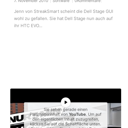
7. November 2010
Software
0Kommentare
Jenn von StreakSmart scheint die Dell Stage GUI
wohl zu gefallen. Sie hat Dell Stage nun auch auf
ihr HTC EVO...
Sie sehen gerade einen
Platzhalterinhalt von
YouTube
. Um auf
den eigentlichen Inhalt zuzugreifen,
klicken Sie auf die Schaltfläche unten.