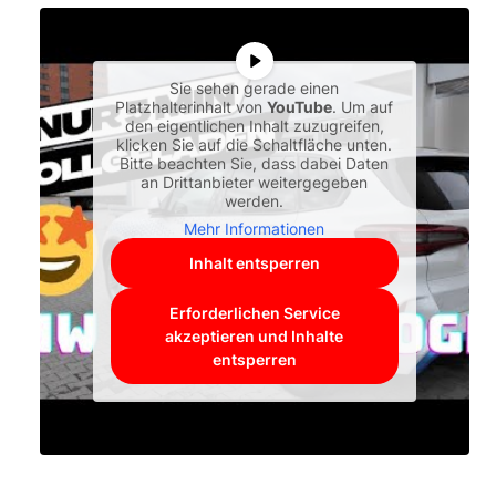
Sie sehen gerade einen
Platzhalterinhalt von
YouTube
. Um auf
den eigentlichen Inhalt zuzugreifen,
klicken Sie auf die Schaltfläche unten.
Bitte beachten Sie, dass dabei Daten
an Drittanbieter weitergegeben
werden.
Mehr Informationen
Inhalt entsperren
Erforderlichen Service
akzeptieren und Inhalte
entsperren