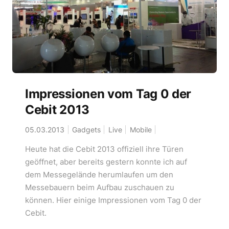
Impressionen vom Tag 0 der
Cebit 2013
05.03.2013
Gadgets
Live
Mobile
Heute hat die Cebit 2013 offiziell ihre Türen
geöffnet, aber bereits gestern konnte ich auf
dem Messegelände herumlaufen um den
Messebauern beim Aufbau zuschauen zu
können. Hier einige Impressionen vom Tag 0 der
Cebit.