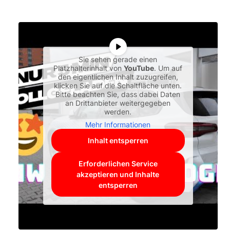
Sie sehen gerade einen
Platzhalterinhalt von
YouTube
. Um auf
den eigentlichen Inhalt zuzugreifen,
klicken Sie auf die Schaltfläche unten.
Bitte beachten Sie, dass dabei Daten
an Drittanbieter weitergegeben
werden.
Mehr Informationen
Inhalt entsperren
Erforderlichen Service
akzeptieren und Inhalte
entsperren