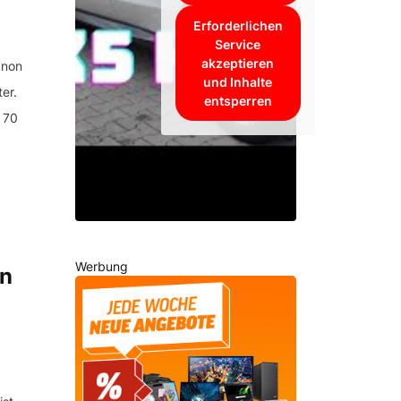
Erforderlichen
Service
akzeptieren
anon
und Inhalte
er.
entsperren
 70
Werbung
on