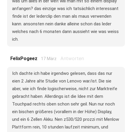
was um alles in der welt will man mit so einem display
anfangen? das einzige was ich tatsächlich interessant
finde ist der lederclip den man als maus verwenden
kann. ansonsten nein danke alleine schon das leder
welches nach 6 monaten dann aussieht wie was weiss
ich.
Antworten
FelixPogeez
17 März
Ich dachte ich habe irgendwo gelesen, dass das nur
eien 2 Jahre alte Studie von Lenovo war/ist. Die sie
aber, wie ich finde logischerweise, nicht zur Marktreife
gebracht haben. Allerdings ist die Idee mit dem
Touchpad rechts oben schon sehr geil. Nun nur noch
ein bischen größeres (vorallem in der Höhe) Display,
und ein 6 Zellen Akku. Nen z530/520 prozzi mit Menlow
Plattform rein, 10 stunden laufzeit minimum, und