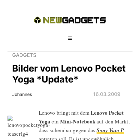
GADGETS
Bilder vom Lenovo Pocket
Yoga *Update*
16.03.2009
Johannes
Lenovo Pocket
Lenovo bringt mit dem
Bilder vom Lenovo Pocket Yoga *Up
Yoga
Mini-Notebook
ein
auf den Markt,
dass scheinbar gegen das
Sony Vaio P
antreten soll. Es ist ungewöhnlich