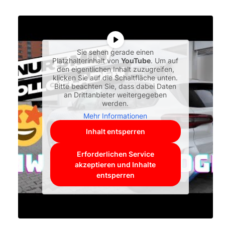
Sie sehen gerade einen
Platzhalterinhalt von
YouTube
. Um auf
den eigentlichen Inhalt zuzugreifen,
klicken Sie auf die Schaltfläche unten.
Bitte beachten Sie, dass dabei Daten
an Drittanbieter weitergegeben
werden.
Mehr Informationen
Inhalt entsperren
Erforderlichen Service
akzeptieren und Inhalte
entsperren