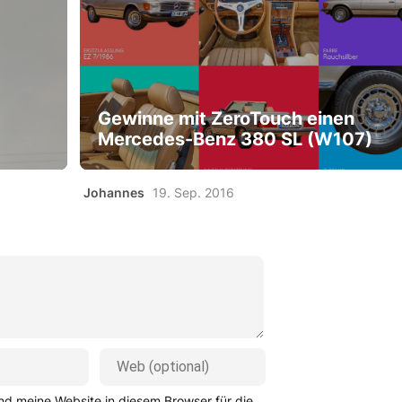
Gewinne mit ZeroTouch einen
Mercedes-Benz 380 SL (W107)
Johannes
19. Sep. 2016
d meine Website in diesem Browser für die