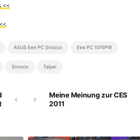
k <<
 <<
ASUS Eee PC Sirocco
Eee PC 1015PW
Sirocco
Taipei
d
Meine Meinung zur CES
t
2011