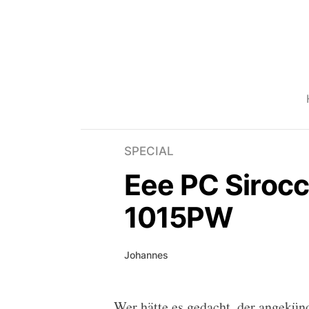
SPECIAL
Eee PC Sirocc
1015PW
Johannes
Wer hätte es gedacht, der angekün