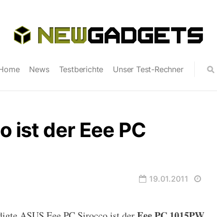
Home
News
Testberichte
Unser Test-Rechner
o ist der Eee PC
19.01.2011
Eee PC 1015PW
digte
ASUS Eee PC Sirocco
ist der