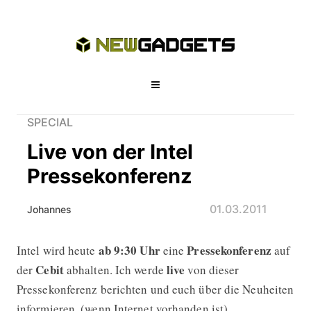
SPECIAL
Live von der Intel
Pressekonferenz
01.03.2011
Johannes
ab 9:30 Uhr
Pressekonferenz
Intel wird heute
eine
auf
Live von der Intel Pressekonferenz
Cebit
live
der
abhalten. Ich werde
von dieser
Pressekonferenz berichten und euch über die Neuheiten
informieren. (wenn Internet vorhanden ist)