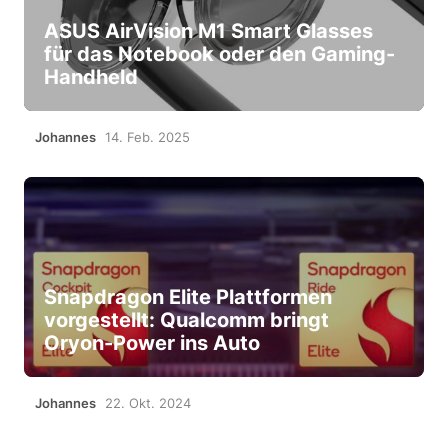
ASUS AirVision M1 Smart Glasses
für das Notebook oder den Gaming-
Handheld
Johannes
14. Feb. 2025
Snapdragon Elite Plattformen
vorgestellt: Qualcomm bringt
Oryon-Power ins Auto
Johannes
22. Okt. 2024