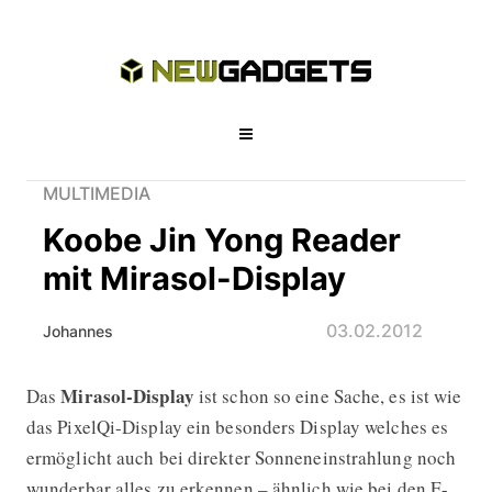
MULTIMEDIA
Koobe Jin Yong Reader
mit Mirasol-Display
03.02.2012
Johannes
Mirasol-Display
Das
ist schon so eine Sache, es ist wie
Koobe Jin Yong Reader mit Mirasol-D
das PixelQi-Display ein besonders Display welches es
ermöglicht auch bei direkter Sonneneinstrahlung noch
wunderbar alles zu erkennen – ähnlich wie bei den E-