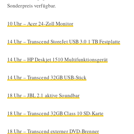
Sonderpreis verfügbar.
10 Uhr – Acer 24-Zoll Monitor
14 Uhr – Transcend StoreJet USB 3.0 1 TB Festplatte
14 Uhr – HP Deskjet 1510 Multifunktionsgerät
14 Uhr – Transcend 32GB USB-Stick
18 Uhr – JBL 2.1 aktive Soundbar
18 Uhr – Transcend 32GB Class 10 SD-Karte
18 Uhr – Transcend externer DVD-Brenner