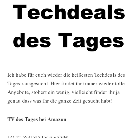
Ich habe für euch wieder die heißesten Techdeals des
Techdeals des Tages: Gaming-Maus,
Tages rausgesucht. Hier findet ihr immer wieder tolle
Angebote, stöbert ein wenig, vielleicht findet ihr ja
genau dass was ihr die ganze Zeit gesucht habt!
TV des Tages bei Amazon
LG 47-Zoll 3D TV für 579€