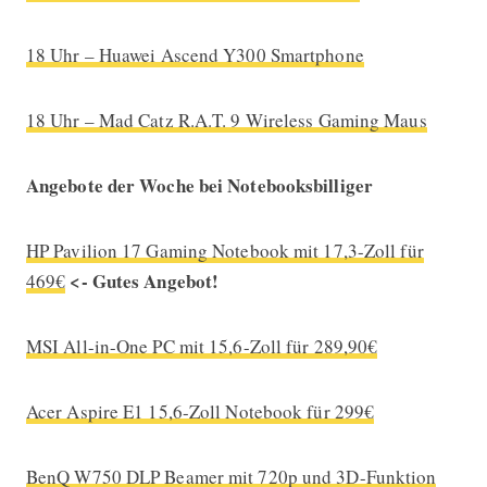
18 Uhr – Huawei Ascend Y300 Smartphone
18 Uhr – Mad Catz R.A.T. 9 Wireless Gaming Maus
Angebote der Woche bei Notebooksbilliger
HP Pavilion 17 Gaming Notebook mit 17,3-Zoll für
<- Gutes Angebot!
469€
MSI All-in-One PC mit 15,6-Zoll für 289,90€
Acer Aspire E1 15,6-Zoll Notebook für 299€
BenQ W750 DLP Beamer mit 720p und 3D-Funktion