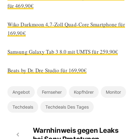
für 469,90€
Wiko Darkmoon 4,7-Zoll Quad-Core Smartphone für
169,90€
Samsung Galaxy Tab 3 8.0 mit UMTS für 259,90€
Beats by Dr. Dre Studio für 169,90€
Angebot
Fernseher
Kopfhörer
Monitor
Techdeals
Techdeals Des Tages
Warnhinweis gegen Leaks
bei Sony Prototypen