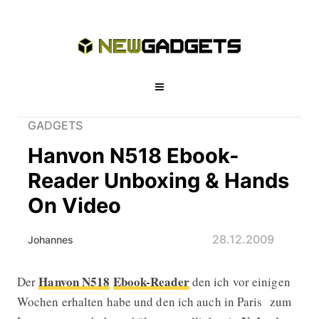
GADGETS
Hanvon N518 Ebook-
Reader Unboxing & Hands
On Video
28.12.2009
Johannes
Hanvon N518
Ebook-Reader
Der
den ich vor einigen
Hanvon N518 Ebook-Reader Unboxin
Wochen erhalten habe und den ich auch in Paris zum