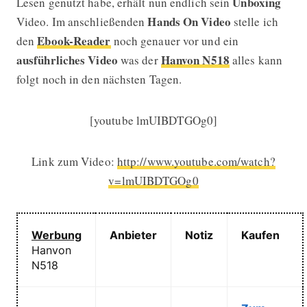
Unboxing
Lesen genutzt habe, erhält nun endlich sein
Hands On
Video
Video. Im anschließenden
stelle ich
Ebook-Reader
den
noch genauer vor und ein
ausführliches Video
Hanvon N518
was der
alles kann
folgt noch in den nächsten Tagen.
[youtube lmUIBDTGOg0]
Link zum Video:
http://www.youtube.com/watch?
v=lmUIBDTGOg0
Werbung
Anbieter
Notiz
Kaufen
Hanvon
N518