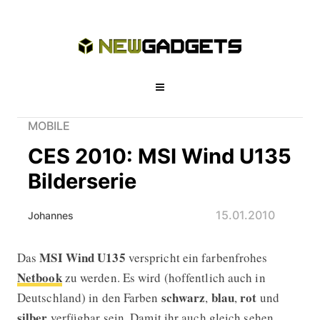
MOBILE
CES 2010: MSI Wind U135
Bilderserie
15.01.2010
Johannes
MSI Wind U135
Das
verspricht ein farbenfrohes
CES 2010: MSI Wind U135 Bilderseri
Netbook
zu werden. Es wird (hoffentlich auch in
schwarz
blau
rot
Deutschland) in den Farben
,
,
und
silber
verfügbar sein. Damit ihr auch gleich sehen