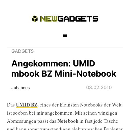
GADGETS
Angekommen: UMID
mbook BZ Mini-Notebook
08.02.2010
Johannes
UMID BZ
Das
, eines der kleinsten Notebooks der Welt
Angekommen: UMID mbook BZ Mini
ist soeben bei mir angekommen. Mit seinen winzigen
Notebook
Abmessungen passt das
in fast jede Tasche
und kann somit zum ständigen elektronischen Begleiter