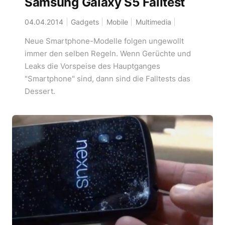
Samsung Galaxy S5 Falltest
04.04.2014
Gadgets
Mobile
Multimedia
Neue Smartphone-Modelle folgen ungewollt
immer den selben Regeln. Wenn Gerüchte und
Leaks die Vorspeise des Hauptganges
"Smartphone" sind, dann sind die Falltests das
Dessert.