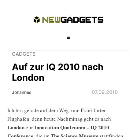
GADGETS
Auf zur IQ 2010 nach
London
07.09.2010
Johannes
Ich bin gerade auf dem Weg zum Frankfurter
Auf zur IQ 2010 nach London
Flughafen, denn heute Nachmittag geht es nach
London
Innovation Qualcomm
IQ 2010
zur
–
Conference
The Science Museum
, die im
stattfinden