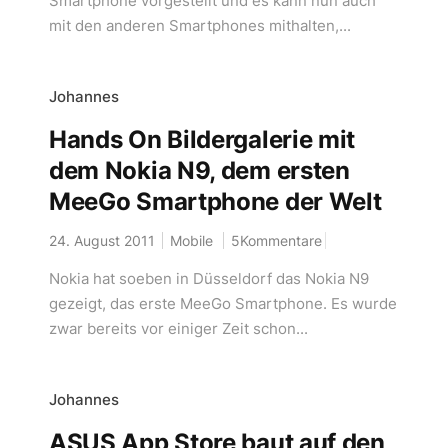
Smartphone vorgestellt und es kann nun auch
mit den anderen Smartphones mithalten,...
Johannes
Hands On Bildergalerie mit
dem Nokia N9, dem ersten
MeeGo Smartphone der Welt
24. August 2011
Mobile
5Kommentare
Nokia hat soeben in Düsseldorf das Nokia N9
gezeigt, das erste MeeGo Smartphone. Es wurde
zwar bereits vor einiger Zeit schon...
Johannes
ASUS App Store baut auf den