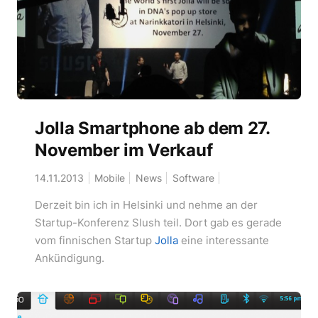
Jolla Smartphone ab dem 27.
November im Verkauf
14.11.2013
Mobile
News
Software
Derzeit bin ich in Helsinki und nehme an der
Startup-Konferenz Slush teil. Dort gab es gerade
vom finnischen Startup
Jolla
eine interessante
Ankündigung.