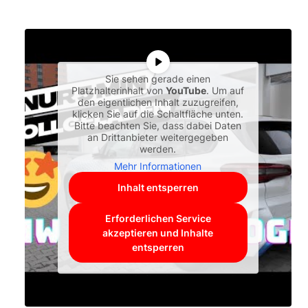
Sie sehen gerade einen
Platzhalterinhalt von
YouTube
. Um auf
den eigentlichen Inhalt zuzugreifen,
klicken Sie auf die Schaltfläche unten.
Bitte beachten Sie, dass dabei Daten
an Drittanbieter weitergegeben
werden.
Mehr Informationen
Inhalt entsperren
Erforderlichen Service
akzeptieren und Inhalte
entsperren