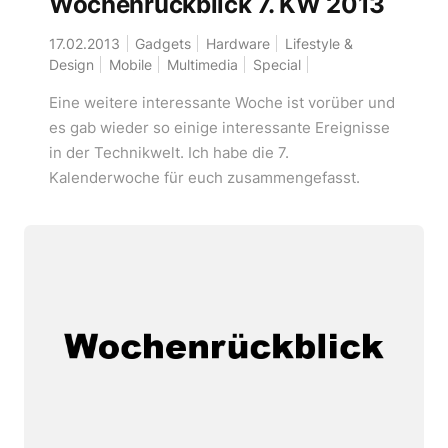
Wochenrückblick 7. KW 2013
17.02.2013
Gadgets
Hardware
Lifestyle &
Design
Mobile
Multimedia
Special
Eine weitere interessante Woche ist vorüber und
es gab wieder so einige interessante Ereignisse
in der Technikwelt. Ich habe die 7.
Kalenderwoche für euch zusammengefasst.