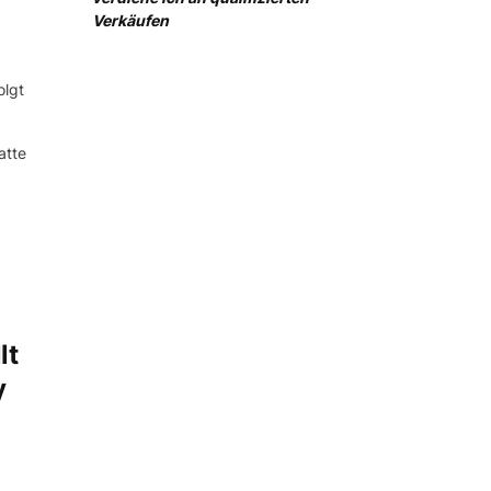
Verkäufen
olgt
atte
lt
y