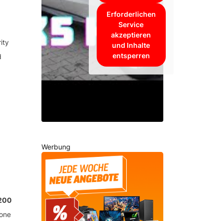
Erforderlichen
Service
akzeptieren
ity
und Inhalte
entsperren
d
m
Werbung
200
one