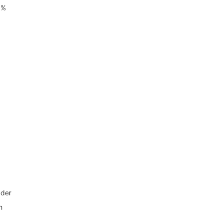
0%
 der
n