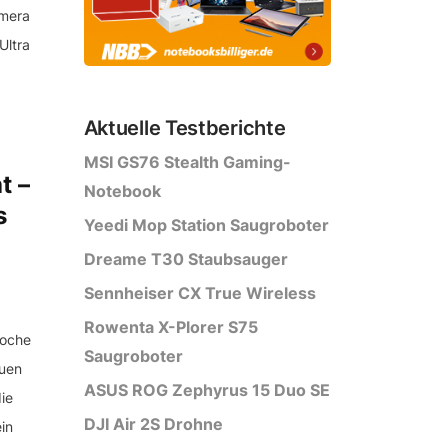
amera
Ultra
Aktuelle Testberichte
MSI GS76 Stealth Gaming-
t –
Notebook
s
Yeedi Mop Station Saugroboter
Dreame T30 Staubsauger
Sennheiser CX True Wireless
Rowenta X-Plorer S75
Woche
Saugroboter
euen
ASUS ROG Zephyrus 15 Duo SE
ie
DJI Air 2S Drohne
in