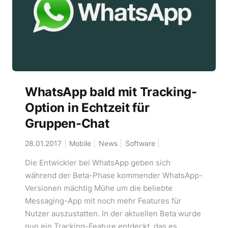
WhatsApp bald mit Tracking-
Option in Echtzeit für
Gruppen-Chat
28.01.2017
Mobile
News
Software
Die Entwickler bei WhatsApp geben sich
während der Beta-Phase kommender WhatsApp-
Versionen mächtig Mühe um die beliebte
Messaging-App mit noch mehr Features für
Nutzer auszustatten. In der aktuellen Beta wurde
nun ein Tracking-Feature entdeckt, das es