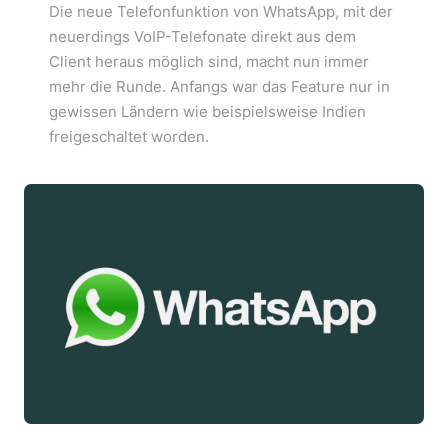
Die neue Telefonfunktion von WhatsApp, mit der
neuerdings VoIP-Telefonate direkt aus dem
Client heraus möglich sind, macht nun immer
mehr die Runde. Anfangs war das Feature nur in
gewissen Ländern wie beispielsweise Indien
freigeschaltet worden.