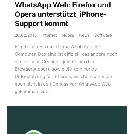
WhatsApp Web: Firefox und
Opera unterstützt, iPhone-
Support kommt
26.02.2015
Internet
Mobile
News
Software
Es gibt neues zum Thema WhatsApp am
Computer. Das eine ist offiziell, das andere noch
ein Gerücht. Genauer geht es um den
Browsersupport, sowie die kommende
Unterstützung für iPhones, welche momentan
noch nicht in den Genuss von WhatsApp Web
gekommen sind.