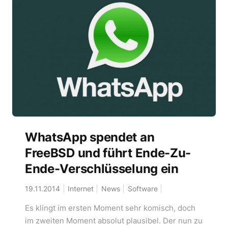
WhatsApp spendet an
FreeBSD und führt Ende-Zu-
Ende-Verschlüsselung ein
19.11.2014
Internet
News
Software
Es klingt im ersten Moment sehr komisch, doch
im zweiten Moment absolut plausibel. Der nun zu