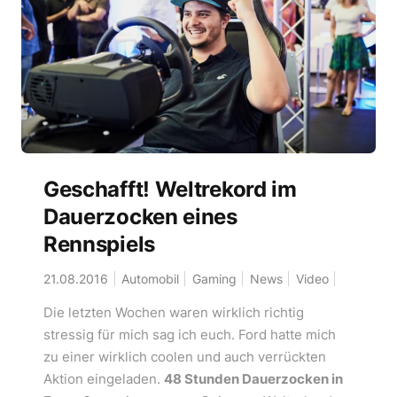
Geschafft! Weltrekord im
Dauerzocken eines
Rennspiels
21.08.2016
Automobil
Gaming
News
Video
Die letzten Wochen waren wirklich richtig
stressig für mich sag ich euch. Ford hatte mich
zu einer wirklich coolen und auch verrückten
Aktion eingeladen.
48 Stunden Dauerzocken in