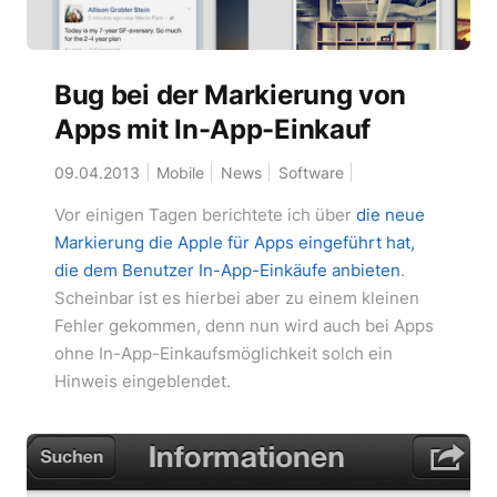
Bug bei der Markierung von
Apps mit In-App-Einkauf
09.04.2013
Mobile
News
Software
Vor einigen Tagen berichtete ich über
die neue
Markierung die Apple für Apps eingeführt hat,
die dem Benutzer In-App-Einkäufe anbieten
.
Scheinbar ist es hierbei aber zu einem kleinen
Fehler gekommen, denn nun wird auch bei Apps
ohne In-App-Einkaufsmöglichkeit solch ein
Hinweis eingeblendet.