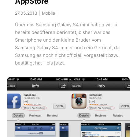
AppStore
27.05.2013
Mobile
Über das Samsung Galaxy S4 mini hatten wir ja
bereits desöfteren berichtet, bisher war das
Smartphone und der kleine Bruder vom
Samsung Galaxy S4 immer noch ein Gerücht, da
Samsung es noch nicht offiziell vorgestellt bzw.
bestätigt hat - bis jetzt.