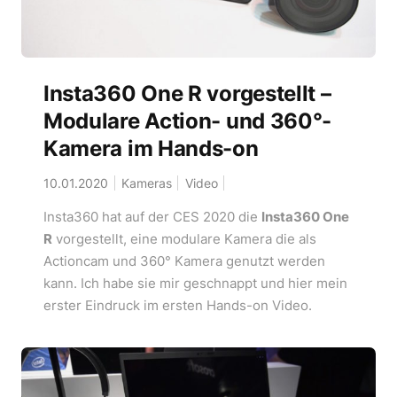
Insta360 One R vorgestellt –
Modulare Action- und 360°-
Kamera im Hands-on
10.01.2020
Kameras
Video
Insta360 hat auf der CES 2020 die
Insta360 One
R
vorgestellt, eine modulare Kamera die als
Actioncam und 360° Kamera genutzt werden
kann. Ich habe sie mir geschnappt und hier mein
erster Eindruck im ersten Hands-on Video.