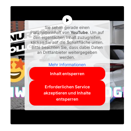
Sie sehen gerade einen
Platzhalterinhalt von
YouTube
. Um auf
den eigentlichen Inhalt zuzugreifen,
klicken Sie auf die Schaltfläche unten.
Bitte beachten Sie, dass dabei Daten
an Drittanbieter weitergegeben
werden.
Mehr Informationen
Inhalt entsperren
Erforderlichen Service
akzeptieren und Inhalte
entsperren