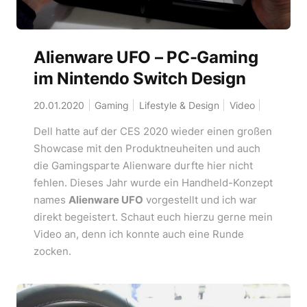
Alienware UFO – PC-Gaming
im Nintendo Switch Design
20.01.2020
Gaming
Lifestyle & Design
Video
Dell hatte auf der CES 2020 wieder einen großen
Showcase mit den Produktneuheiten und auch
die Gamingsparte Alienware durfte hier nicht
fehlen. Dieses Jahr wurde ein Handheld-Konzept
names
Alienware UFO
vorgestellt und ich war
direkt begeistert. Schaut euch hierzu gerne mein
Video an, denn ich konnte auch eine Runde
zocken.