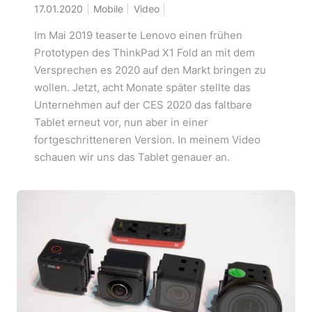
17.01.2020
Mobile
Video
Im Mai 2019 teaserte Lenovo einen frühen
Prototypen des ThinkPad X1 Fold an mit dem
Versprechen es 2020 auf den Markt bringen zu
wollen. Jetzt, acht Monate später stellte das
Unternehmen auf der CES 2020 das faltbare
Tablet erneut vor, nun aber in einer
fortgeschritteneren Version. In meinem Video
schauen wir uns das Tablet genauer an.