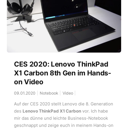
CES 2020: Lenovo ThinkPad
X1 Carbon 8th Gen im Hands-
on Video
09.01.2020
Notebook
Video
Auf der CES 2020 stellt Lenovo die 8. Generation
des
Lenovo ThinkPad X1 Carbon
vor. Ich habe
mir das dünne und leichte Business-Notebook
geschnappt und zeige euch in meinem Hands-on