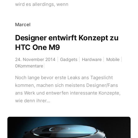
wird es allerdings, wenn
Marcel
Designer entwirft Konzept zu
HTC One M9
24. November 2014
Gadgets
Hardware
Mobile
0Kommentare
Noch lange bevor erste Leaks ans Tageslicht
kommen, machen sich meistens Designer/Fans
ans Werk und entwerfen interessante Konzepte,
wie denn ihrer...