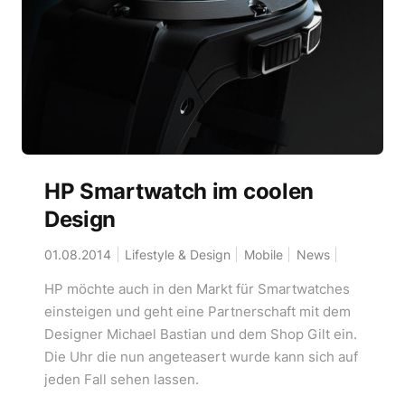
HP Smartwatch im coolen
Design
01.08.2014
Lifestyle & Design
Mobile
News
HP möchte auch in den Markt für Smartwatches
einsteigen und geht eine Partnerschaft mit dem
Designer Michael Bastian und dem Shop Gilt ein.
Die Uhr die nun angeteasert wurde kann sich auf
jeden Fall sehen lassen.