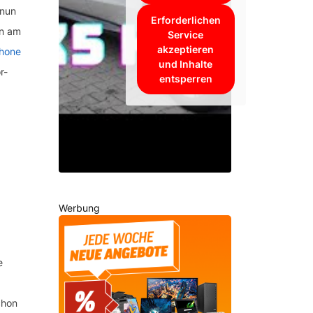
 nun
Erforderlichen
nn am
Service
akzeptieren
Phone
und Inhalte
r-
entsperren
Werbung
e
chon